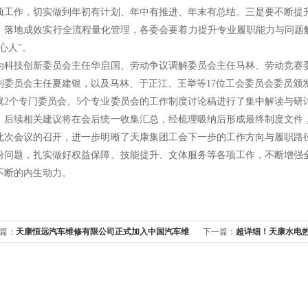
项工作，切实做到年初有计划、年中有推进、年末有总结。三是要不断提
、落地成效实行全流程量化管理，各委会要着力提升专业履职能力与问题解
心人"。
为科技创新委员会主任华启国、劳动争议调解委员会主任马林、劳动竞赛
利委员会主任夏建银，以及马林、于正江、王举等17位工会委员会委员颁
就2个专门委员会、5个专业委员会的工作制度讨论稿进行了集中解读与研
，后续相关建议将在会后统一收集汇总，经梳理吸纳后形成最终制度文件
此次会议的召开，进一步明晰了天康集团工会下一步的工作方向与履职路
盼问题，扎实做好权益保障、技能提升、文体服务等各项工作，不断增强
不断的内生动力。
篇：
天康恒远汽车维修有限公司正式加入中国汽车维
下一篇：
超详细！天康水电
业协会
解析