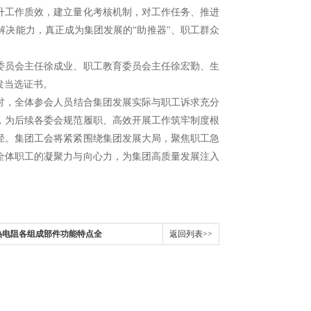
升工作质效，建立量化考核机制，对工作任务、推进
决能力，真正成为集团发展的“助推器"、职工群众
委员会主任徐成业、职工教育委员会主任徐宏勤、生
发当选证书。
讨，全体参会人员结合集团发展实际与职工诉求充分
，为后续各委会规范履职、高效开展工作筑牢制度根
径。集团工会将紧紧围绕集团发展大局，聚焦职工急
全体职工的凝聚力与向心力，为集团高质量发展注入
热电阻各组成部件功能特点全
返回列表>>