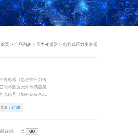
：
首页
>
产品列表
>
压力变送器
>
电容式压力变送器
件传感器（也称作压力传
它能将测压元件传感器感
信号（如4~20mADC
等二次仪表进行测量、指示
浏览量：
2408
 跳转到第
页