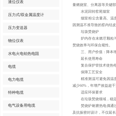
液位仪表
量燃烧室、分离器等关键部
水泥回转窑尾烟室
压力式/双金属温度计
烟室粉尘含量高、温
因测温不准导致的窑内结皮
压力变送器
垃圾焚烧炉
炉内存在未燃尽颗粒
物位仪表
焚烧效率与环保合规性。
三、用户价值：降本
水电火电铂热电阻
延长使用寿命
复合保护管技术使热
电缆
保障工艺安全
精准测温可避免因温
电力电缆
减少
60%
，年增产效益超千
特种电缆
适应环保要求
在垃圾焚烧领域，稳
电气设备用电缆
焚烧炉耐磨热电偶通
及抗振密封设计，不仅延