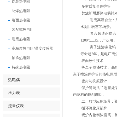
铠装热电阻
多材质复合保护管
防爆热电阻
焚烧炉耐磨热电偶针
端面热电阻
耐磨高温合金：
水泥回转窑等场景。
装配式热电阻
复合铸造耐磨合
耐磨热电阻
1200℃
工况，广泛用于
离子注渗碳化钨
高精度热电阻/温度传感器
寿命超
2
年，是电厂磨
轴承热电阻
表面改性技术
特殊热电阻
等离子喷漆技术、高
离子喷涂保护管的热电偶后
热电偶
密封与抗振设计
保护管与法兰连接处
压力表
内物料的剧烈翻动。
二、典型应用场景：
流量仪表
循环流化床锅炉
锅炉内物料浓度高、