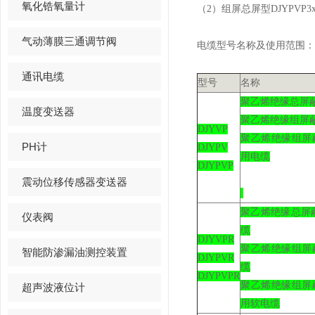
氧化锆氧量计
（2）组屏总屏型DJYPVP3x3 
气动薄膜三通调节阀
电缆型号名称及使用范围：
通讯电缆
型号
名称
聚乙烯绝缘总屏
温度变送器
聚乙烯绝缘组屏
DJYVP
聚乙烯绝缘组屏
PH计
DJYPV
用电缆
DJYPVP
震动位移传感器变送器
聚乙烯绝缘总屏
仪表阀
缆
DJYVPR
聚乙烯绝缘组屏
智能防渗漏油测控装置
DJYPVR
缆
DJYPVPR
聚乙烯绝缘组屏
超声波液位计
用软电缆