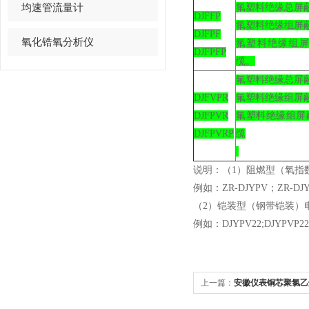
均速管流量计
氟塑料绝缘总屏
DJFFP
氟塑料绝缘组屏
DJFPF
氧化锆氧分析仪
氟塑料绝缘组
DJFPFP
缆。
氟塑料绝缘总屏
DJFVPR
氟塑料绝缘组屏
DJFPVR
氟塑料绝缘组屏
DJFPVRP
缆
说明：（1）阻燃型（氧指数
例如：ZR-DJYPV；ZR-DJ
（2）铠装型（钢带铠装）电
例如：DJYPV22;DJYPVP2
上一篇：
安徽仪表铜芯聚氯乙
缆