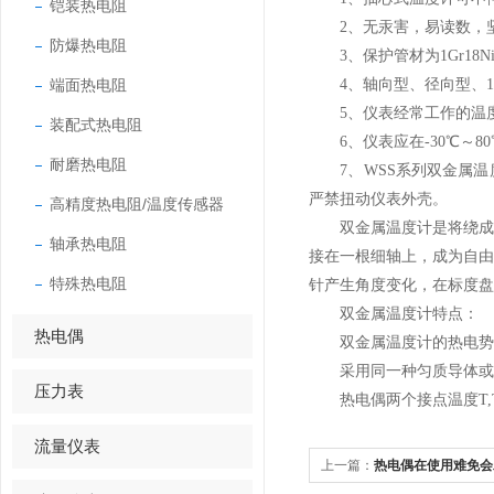
铠装热电阻
2、无汞害，易读数，
防爆热电阻
3、保护管材为1Gr18N
端面热电阻
4、轴向型、径向型、13
5、仪表经常工作的温度能在
装配式热电阻
6、仪表应在-30℃～80
耐磨热电阻
7、WSS系列双金属温
严禁扭动仪表外壳。
高精度热电阻/温度传感器
双金属温度计是将绕成螺
轴承热电阻
接在一根细轴上，成为自
特殊热电阻
针产生角度变化，在标度盘
双金属温度计特点：
热电偶
双金属温度计的热电势大
采用同一种匀质导体或半
压力表
热电偶两个接点温度T,T
流量仪表
上一篇：
热电偶在使用难免会