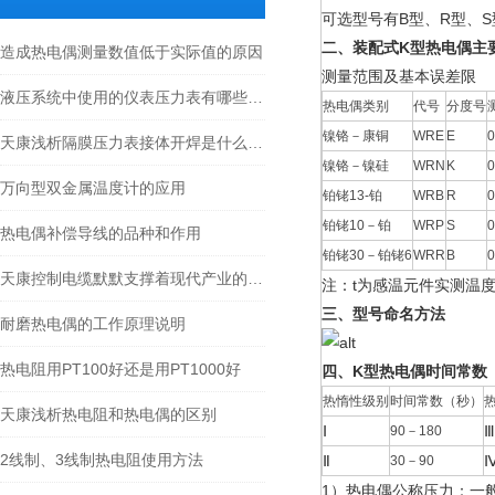
可选型号有B型、R型、S
二、装配式K型热电偶主
造成热电偶测量数值低于实际值的原因
测量范围及基本误差限
液压系统中使用的仪表压力表有哪些分类？
热电偶类别
代号
分度号
镍铬－康铜
WRE
E
天康浅析隔膜压力表接体开焊是什么原因
镍铬－镍硅
WRN
K
万向型双金属温度计的应用
铂铑13-铂
WRB
R
铂铑10－铂
WRP
S
热电偶补偿导线的品种和作用
铂铑30－铂铑6
WRR
B
天康控制电缆默默支撑着现代产业的智能化与高效化运转
注：t为感温元件实测温
三、型号命名方法
耐磨热电偶的工作原理说明
热电阻用PT100好还是用PT1000好
四、K型热电偶时间常数
热惰性级别
时间常数（秒）
天康浅析热电阻和热电偶的区别
Ⅰ
90－180
2线制、3线制热电阻使用方法
Ⅱ
30－90
1）热电偶公称压力：一