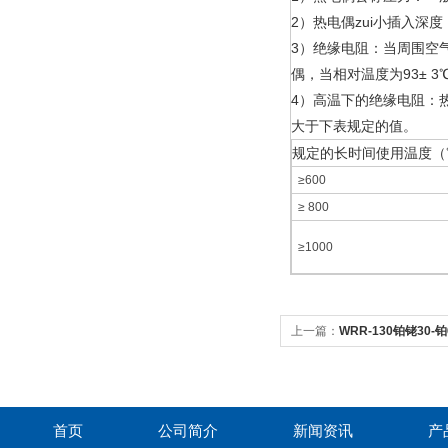
2）热电偶zui小插入深
3）绝缘电阻：当周围空气
偶，当相对温度为93± 3
4）高温下的绝缘电阻：
大于下表规定的值。
规定的长时间使用温度（
≥600
≥ 800
≥1000
上一篇：
WRR-130铂铑30-
首页
公司简介
新闻资讯
产