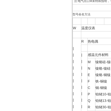
注:电气出口M未特殊指明，一
型号命名方法
W
温度仪表
R
热电偶
|
|
|
感温元件材
|
|
M
镍铬硅-
|
|
N
镍铬-镍
|
|
E
镍铬-铜
|
|
F
铁-铜
|
|
C
铜-铜
|
|
P
铂铑10
|
|
Q
铂铑13
|
|
R
铂铑30-