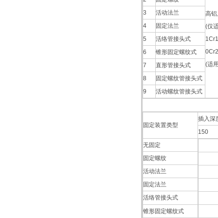
3
活动法兰
高铝
4
固定法兰
(仅
5
活络管接头式
1Cr1
0Cr
6
锥形固定螺纹式
(适
7
直形管接头式
8
固定螺纹管接头式
9
活动螺纹管接头式
插入深度
固定装置类型
150
无固定
固定螺纹
活动法兰
固定法兰
活络管接头式
锥形固定螺纹式