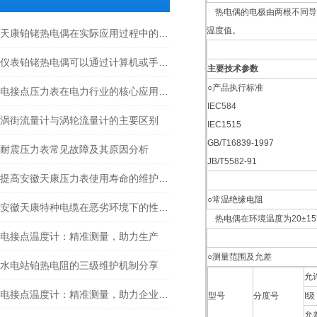
热电偶的电极由两根不同导
温度值。
天康铂铑热电偶在实际应用过程中的常见问题相应解决方法分享
仪表铂铑热电偶可以通过计算机或手机等设备实时查看温度数据
主要技术参数
○产品执行标准
电接点压力表在电力行业的核心应用与价值分析
IEC584
涡街流量计与涡轮流量计的主要区别
IEC1515
GB/T16839-1997
耐震压力表常见故障及其原因分析
JB/T5582-91
提高安徽天康压力表使用寿命的维护技巧
○常温绝缘电阻
安徽天康特种电缆在恶劣环境下的性能表现
热电偶在环境温度为20±15℃
电接点温度计：精准测量，助力生产
○测量范围及允差
水电站铂热电阻的三级维护机制分享
允
电接点温度计：精准测量，助力企业生产
型号
分度号
I级
允