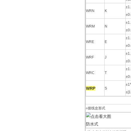
±1
WRN
K
±0
±1
WRM
N
±0
±1
WRE
E
±0
±1
WRF
J
±0
±1
WRC
T
±0
±1
WRP
S
±[1
○接线盒形式
防水式