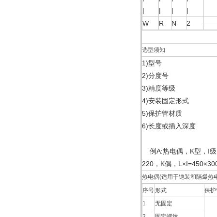
|
|
|
|
W
R
N
2
—
选型须知
1)型号
2)分度号
3)精度等级
4)安装固定形式
5)保护管材质
6)长度或插入深度
例A:热电偶，K型，Ⅰ级，
220，K偶，L×I=450×
热电偶(适用于铠装和隔爆热电
序号
形式
保护
1
无固定
2
固定螺纹