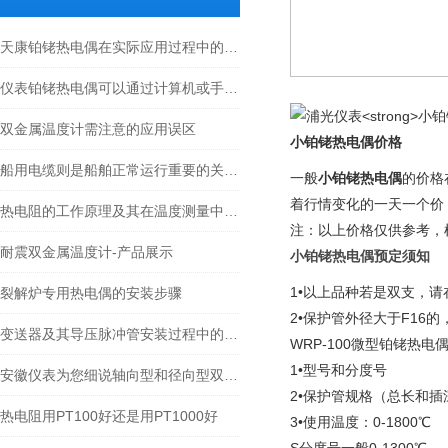
天康铂铑热电偶在实际应用过程中的常见问题相应解决方法分享
仪表铂铑热电偶可以通过计算机或手机等设备实时查看温度数据
双金属温度计需注意的应用误区
小铂铑热电偶
价格
船用电缆则是船舶正常运行重要的关键部件
一般
小铂铑热电偶
的价格
着行情变化的一天一个价
热电阻的工作原理及其在温度测量中的应用
注：以上价格仅供参考，
耐震双金属温度计-产品展示
小铂铑热电偶
预定须知
1•以上品种若是双支，请
裂解炉专用热电偶的安装步骤
2•保护管外径大于F16
变送器及其导压脉冲管安装过程中的注意事项
WRP-100微型铂铑热电
1•型号和分度号
安徽仪表为您细说轴向型和径向型双金属温度计之间有何区别
2•保护管规格（总长和插
热电阻用PT100好还是用PT1000好
3•使用温度：0-1800℃