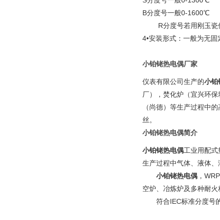
S分度号一般0-1300℃
B分度号一般0-1600℃
R分度号若用刚玉瓷保护管
4•安装形式：一般为无
小铂铑热电偶
厂家
仪表有限公司生产的
小铂
厂），焚化炉（宜兴环保
（尚德）等生产过程中的
丝。
小铂铑热电偶
简介
小铂铑热电偶
工业用配式
生产过程中气体、液体、
小铂铑热电偶
，WRP
空炉、冶炼炉及多种耐火材
符合IEC标准分度号的B、