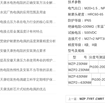
技术参数
天康水电热电阻的正确安装方法全解析，新手也能轻松上手
电气出口：M20×1.5，NP
水泥厂热电偶的应用范围及用途
耐磨头硬度：HRC60-65
防护等级：IP65
电接点压力表在电力行业的核心应用与价值分析
绝缘电阻>100MΩ（常温
电接点双金属温度计有何特点
试验电压：500VDC
连接尺寸：M27×2 NPT3/
焚烧炉耐磨热电偶的温度测量精度分析
精度等级：Ⅰ级、II级
安徽天康热电阻的安装测点要求
型号及规格
型 号
分度号
测
提高安徽天康压力表使用寿命的维护技巧
WZP-230NM
Pt100
-20
热电阻热惰性及安装不当导致的误差是怎么回事？
WZP2-230NM
WZP-630NM
天康铠装热电偶建立科学定期维护保养机制的重要性分享
Pt100
-2
WZP2—630NM
天康浅析芯片式铂热电偶的优点
上一篇：
WZP .TYRT .CW