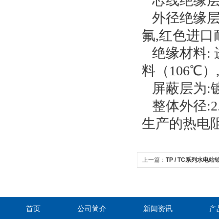
芯线绝缘层
外径绝缘层
氟,红色进口
绝缘材料: 进
料（106℃）
屏蔽层为:镀
整体外径:2.8
生产的热电
上一篇：
TP / TC系列水电
首页
公司简介
新闻资讯
产