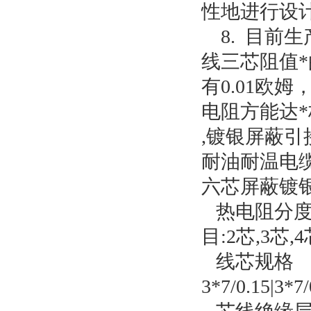
性地进行设
8. 目前
线三芯阻值*
有0.01欧姆
电阻方能达*
,镀银屏蔽引
耐油耐温电缆
六芯屏蔽镀银线
热电阻分度号为:C
目:2芯,3芯,4
线芯规格
3*7/0.15|3*7/