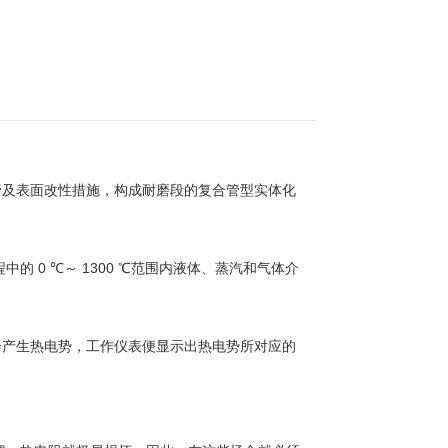
及表面改性措施，构成耐磨段的复合管型实体化
0
1300
程中的
℃
～
℃范围内液体
、
蒸汽
和气体介
会产生热电势
，
工作仪表便显示出热电
势所对应的