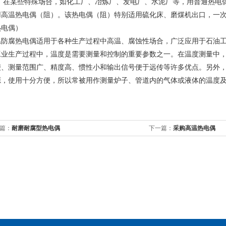
某些特殊场合，如化工厂、冶炼厂、发电厂、水泥厂等，用普通热电偶
用高温热电偶（阻）。该热电偶（阻）特别适用硫化床、磨煤机出口，一
热电偶）
温防腐热电偶适用于各种生产过程中高温、腐蚀性场合，广泛应用于石油
工业生产过程中，温度是需要测量和控制的重要参数之一。在温度测量中
便、测量范围广、精度高、惯性小和输出信号便于远传等许多优点。另外
源，使用十分方便，所以常被用作测量炉子、管道内的气体或液体的温度
篇：
耐磨耐腐型热电偶
下一篇：
采购高温热电偶