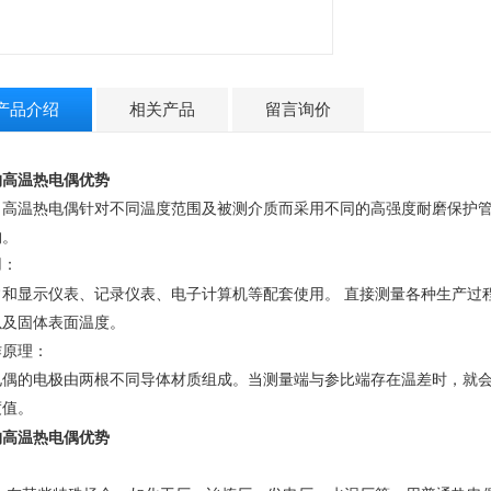
产品介绍
相关产品
留言询价
购高温热电偶优势
温热电偶针对不同温度范围及被测介质而采用不同的高强度耐磨保护管
构。
用：
常和显示仪表
、
记录仪表
、
电子计算机等配套使用
。
直接测量各种生产过
以及固体表面温度
。
作原理：
电偶的电极由两根不同导体材质组成
。
当测量端与参
比端存在温差时
，
就
度值
。
购高温热电偶优势