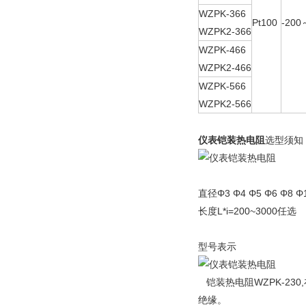
WZPK-366
Pt100
-200
WZPK2-366
WZPK-466
WZPK2-466
WZPK-566
WZPK2-566
仪表铠装热电阻
选型须知
直径Φ3 Φ4 Φ5 Φ6 Φ8 Φ
长度L*i=200~3000任选
型号表示
铠装热电阻WZPK-230
绝缘。