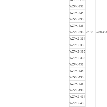
WZPK2-238
WZPK-333
WZPK-334
WZPK-335
WZPK-336
WZPK-338
Pt100
-200-+5
WZPK2-334
WZPK2-335
WZPK2-336
WZPK2-338
WZPK-433
WZPK-434
WZPK-435
WZPK-436
WZPK-438
WZPK2-434
WZPK2-435