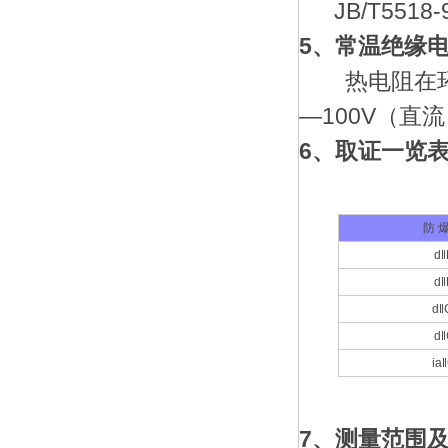
JB/T5518-
5、常温绝缘
热电阻在环境
—100V（直
6、取证一览
防 爆
d‖
d‖
d‖
d‖
ia
7、测量范围