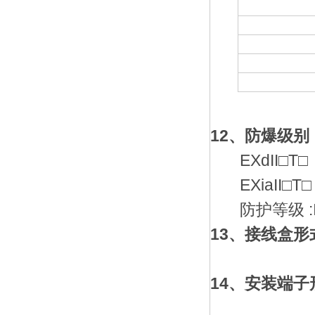
12、防爆级别
EXdII□T□
EXiaII□T□
防护等级 :I
13、接线盒形
14、安装端子