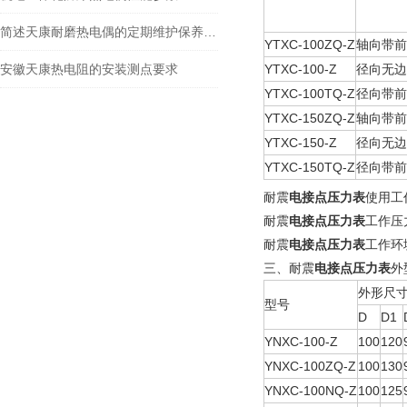
简述天康耐磨热电偶的定期维护保养方法
YTXC-100ZQ-Z
轴向带前
安徽天康热电阻的安装测点要求
YTXC-100-Z
径向无边
YTXC-100TQ-Z
径向带前
YTXC-150ZQ-Z
轴向带前
YTXC-150-Z
径向无边
YTXC-150TQ-Z
径向带前
耐震
电接点压力表
使用工
耐震
电接点压力表
工作压
耐震
电接点压力表
工作环
三、耐震
电接点压力表
外
外形尺寸
型号
D
D1
YNXC-100-Z
100
120
YNXC-100ZQ-Z
100
130
YNXC-100NQ-Z
100
125