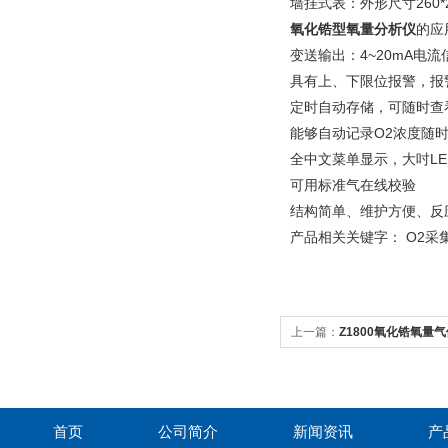
墙挂式表：外形尺寸260*2
氧化锆型氧量分析仪
的应
变送输出：4~20mA电流
具有上、下限位报警，报
定时自动存储，可随时查
能够自动记录O2浓度随
全中文菜单显示，大吋LE
可用标准气在线校验
结构简单、维护方便、反
产品相关关键字： O2采
上一篇：
Z1800氧化锆氧量
首页
公司简介
新闻资讯
产