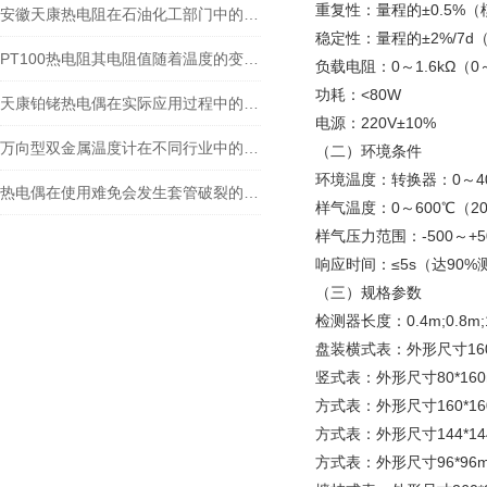
重复性：量程的±0.5%
安徽天康热电阻在石油化工部门中的作用
稳定性：量程的±2%/7d
PT100热电阻其电阻值随着温度的变化而变化
负载电阻：0～1.6kΩ（0～
功耗：<80W
天康铂铑热电偶在实际应用过程中的常见问题相应解决方法分享
电源：220V±10%
万向型双金属温度计在不同行业中的具体应用分享
（二）环境条件
环境温度：转换器：0～40
热电偶在使用难免会发生套管破裂的现象该如何预防解决
样气温度：0～600℃（20
样气压力范围：-500～+5
响应时间：≤5s（达90%
（三）规格参数
检测器长度：0.4m;0.8m;1
盘装横式表：外形尺寸160*
竖式表：外形尺寸80*160
方式表：外形尺寸160*160
方式表：外形尺寸144*144
方式表：外形尺寸96*96m