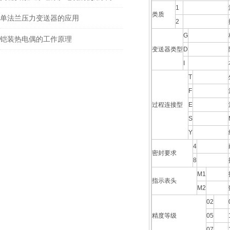
1
类质
单法兰压力变送器的应用
2
G
铠装热电偶的工作原理
变送器类型
D
I
T
F
过程连接型
E
S
Y
4
密封要求
8
M1
指示表头
M2
02
精度等级
05
07