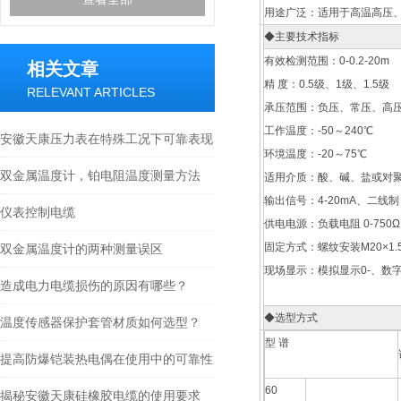
用途广泛：适用于高温高压
◆主要技术指标
有效检测范围：0-0.2-20m
相关文章
精 度：0.5级、1级、1.5级
RELEVANT ARTICLES
承压范围：负压、常压、高压
工作温度：-50～240℃
安徽天康压力表在特殊工况下可靠表现
环境温度：-20～75℃
双金属温度计，铂电阻温度测量方法
适用介质：酸、碱、盐或对
输出信号：4-20mA、二线制
仪表控制电缆
供电电源：负载电阻 0-750Ω 
固定方式：螺纹安装M20×1.5
双金属温度计的两种测量误区
现场显示：模拟显示0-、数
造成电力电缆损伤的原因有哪些？
◆选型方式
温度传感器保护套管材质如何选型？
型 谱
提高防爆铠装热电偶在使用中的可靠性
60
揭秘安徽天康硅橡胶电缆的使用要求