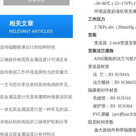
-30~80℃ (-22~176℉
环境温度必须在填充液
工作压力
相关文章
2.7KPa abs（20mm
RELEVANT ARTICLES
安装
变送器: 2-inch管道
远传磁翻板液位计的结构特色
安装法兰规格
ANSI规格的法兰与垫片接
正确操作耐震双金属温度计可满足各种工业场景下的需求
变送器材质
如何根据工作环境选择恰当的安徽天康补偿导线？
法 兰：JIS SUSI4A
法兰螺栓：JIS SCM435 /
一文与您分享仪表铠装热电偶的常见故障相应解决方法
隔膜密封件材质
双金属温度计究竟有哪两种测量误区呢
毛细管：JIS SUS316
保护管：JIS SUS304
一体化双金属温度计是一种常见的温度测量仪器
PVC屏蔽（pvc的zui大
水电站铂热电阻的三级维护机制分享
阻尼时间常数
放大器组件和带隔膜密
电接点双金属温度计有何特点