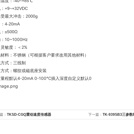
温度：-40~+85℃
：+9~+32VDC
受最大冲击：2000g
：4-20mA
Ω
：≤500
：10~1000Hz
灵敏度：＜2%
壳材料：不锈钢（可根据客户要求改用其他材料）
线方式：三线制
装方式：螺纹或磁底座安装
量程默认4-20mA 0-100℃插入深度自定义默认0
篇：
TKSD-CGQ震动速度传感器
下一篇：
TK-939SB3三参