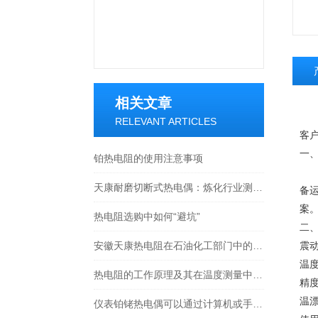
相关文章
T
RELEVANT ARTICLES
客
一
铂热电阻的使用注意事项
系
天康耐磨切断式热电偶：炼化行业测温的“安全卫士”
备
案
热电阻选购中如何“避坑”
二
安徽天康热电阻在石油化工部门中的作用
震动
温度
热电阻的工作原理及其在温度测量中的应用
精度
温漂
仪表铂铑热电偶可以通过计算机或手机等设备实时查看温度数据