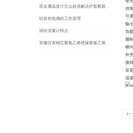
使用
双金属温度计怎么校准解决护套断裂问题
供电
可承
铠装热电偶的工作原理
输出
涡街流量计特点
负载
频响
安徽仪表铜芯聚氯乙烯绝缘聚氯乙烯护套编织屏蔽控制电缆
横向
外
接
安
温度
上一