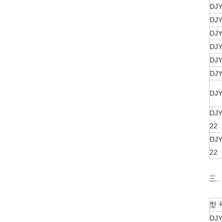
DJ
DJ
DJ
DJ
DJY
DJY
DJ
DJY
22
DJY
22
三
型 
DJ