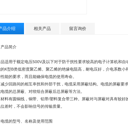
产品介绍
相关产品
留言询价
、产品简介
产品适用于额定电压500V及以下对于防干扰性要求较高的电子计算机和
能的K型B类低密度聚乙烯。聚乙烯的绝缘电阻高，耐电压好，介电系数小
输性能的要求，而且能确保电缆的使用寿命。
了减少回路间的相互串扰和外部干扰，电缆采用屏蔽结构。电缆的屏蔽要
成电缆的总屏蔽、对绞组合屏蔽后总屏蔽等方法。
蔽材料有圆铜线，铜带、铝带/塑料复合带三种。屏蔽对与屏蔽对具有较好
电位差时，不会影响信号的传输质量。
、电缆的型号、名称及使用范围