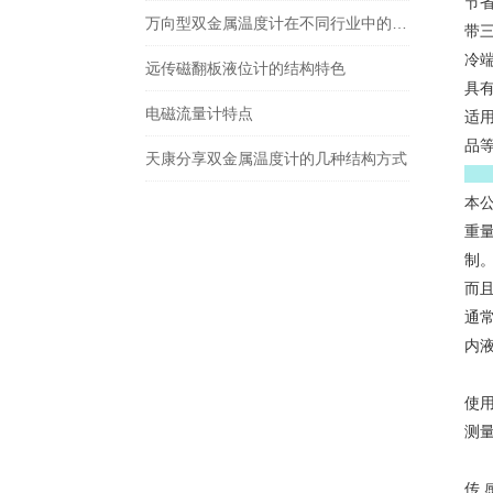
节
万向型双金属温度计在不同行业中的具体应用分享
带
冷
远传磁翻板液位计的结构特色
具
电磁流量计特点
适
品
天康分享双金属温度计的几种结构方式
本
重
制
而
通常
内
使
测量
热电
传 