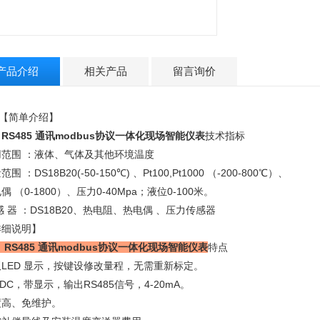
RS485 通讯modb
产品介绍
相关产品
留言询价
简单介绍】
RS485 通讯modbus协议一体化现场智能仪表
技术指标
用范围 ：液体、气体及其他环境温度
围 ：DS18B20(-50-150℃) 、Pt100,Pt1000 （-200-800℃）、
偶 （0-1800）、压力0-40Mpa；液位0-100米。
感 器 ：DS18B20、热电阻、热电偶 、压力传感器
详细说明】
RS485 通讯modbus协议一体化现场智能仪表
特点
双LED 显示，按键设修改量程，无需重新标定。
VDC，带显示，输出RS485信号，4-20mA。
度高、免维护。