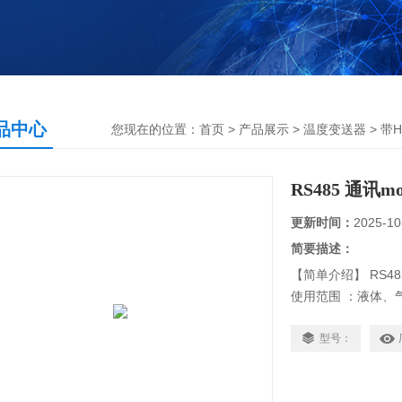
品中心
您现在的位置：
首页
>
产品展示
>
温度变送器
>
带
RS485 通
更新时间：
2025-10
简要描述：
【简单介绍】 RS4
使用范围 ：液体、
测量范围 ：DS18B20（
800℃）、
型号：
热电偶 （0-1800）
传 感 器 ：DS1