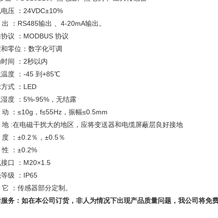
电压 ：24VDC±10%
出 ：RS485输出 、4-20mA输出。
协议 ：MODBUS 协议
程和零位：数字化可调
动时间 ：2秒以内
温度 ：-45 到+85℃
方式 ：LED
湿度 ：5%-95%，无结露
动 ：≤10g，f≤55Hz，振幅≤0.5mm
 地 :在电磁干扰大的地区，应将变送器和电缆屏蔽层良好接地
度 ：±0.2％，±0.5％
性 ：±0.2%
接口 ：M20×1.5
等级 ：IP65
 它 ：传感器部分定制。
后服务：如在本公司订货，非人为情况下出现产品质量问题，我公司将免