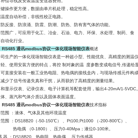
省补偿导线及安装温度变送器费用。
三键操作更方便，数据由单片机处理，稳定性高。
端温度自动补偿，非线性校正电路。
有防反接、防浪涌、防震、防潮、防热、防有害气体的功能。
用范围广，可应用于化工、冶金、石油、电力、环保、水处理、制药、食
等自动化行业。
RS485 通讯modbus协议一体化现场智能仪表
概述
公司生产的一体化现场智能仪表是一种超小型、性能优良、高精度的测温
量轻、使用安装方便的特点，将控 制对象的温 度参数变成电信号,传递给
。可直接安装在一般工业热电阻、热电偶的接线盒内，与现场传感元件构
且减少了信号传递失真和干扰，从而获的了高精度的测量结果。
和显示仪表、记录仪表、电子计算机等配套使用，输出4-20mA/1-5VDC
液体、蒸汽和气体介质以及固体表面温度。
RS485 通讯modbus协议一体化现场智能仪表
技术指标
用范围 ：液体、气体及其他环境温度
范围 ：DS18B20（-50-150℃） 、Pt100,Pt1000 （-200-800℃）、
偶 （0-1800）、压力0-40Mpa；液位0-100米。
感 器 ：DS18B20、热电阻、热电偶 、压力传感器