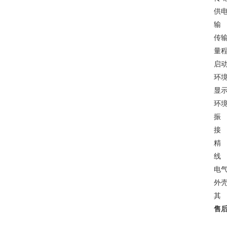
供电
输 
传输
量
启
环境
显示
环境
振 
接
精 
线 
电气
外壳
其
售