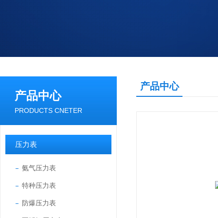
产品中心
产品中心
PRODUCTS CNETER
压力表
氨气压力表
特种压力表
防爆压力表