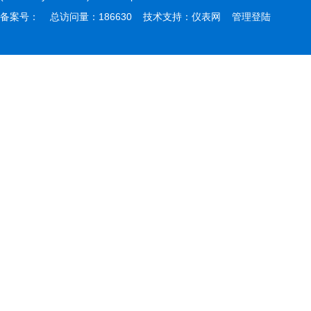
备案号：
总访问量：186630 技术支持：
仪表网
管理登陆