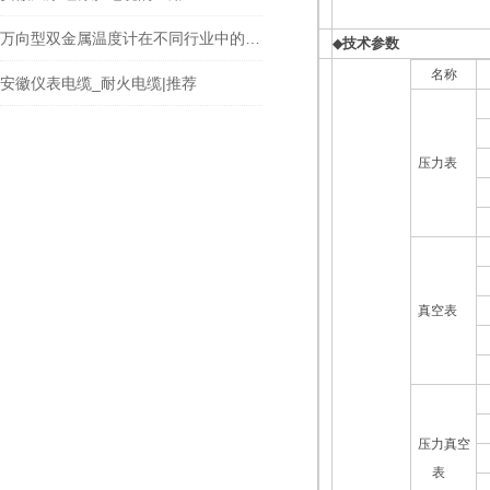
万向型双金属温度计在不同行业中的具体应用分享
技术参数
◆
名称
安徽仪表电缆_耐火电缆|推荐
压力表
真空表
压力真空
表